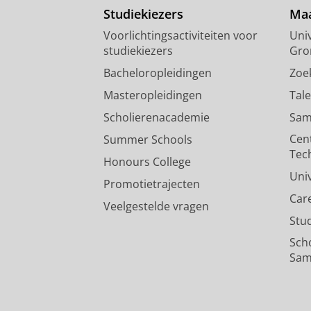
Studiekiezers
Maa
Voorlichtingsactiviteiten voor
Univ
studiekiezers
Gro
Bacheloropleidingen
Zoe
Masteropleidingen
Tal
Scholierenacademie
Sam
Cen
Summer Schools
Tec
Honours College
Uni
Promotietrajecten
Car
Veelgestelde vragen
Stu
Sch
Sam