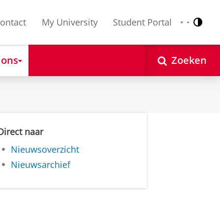
ontact
My University
Student Portal
Contr
Nederlands
English
 ons
Zoeken
Direct naar
Nieuwsoverzicht
Nieuwsarchief