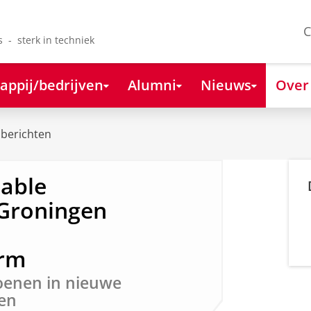
C
s - sterk in techniek
appij/bedrijven
Alumni
Nieuws
Over
berichten
nable
 Groningen
orm
joenen in nieuwe
ven