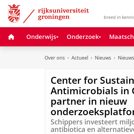
Skip
Skip
to
to
Content
Navigation
breed in kenni
Home
Onderwijs
Onderzoek
Maatsch
Over ons
Actueel
Nieuws
Nieuws
Center for Sustai
Antimicrobials in
partner in nieuw
onderzoeksplatf
Schippers investeert mil
antibiotica en alternatie