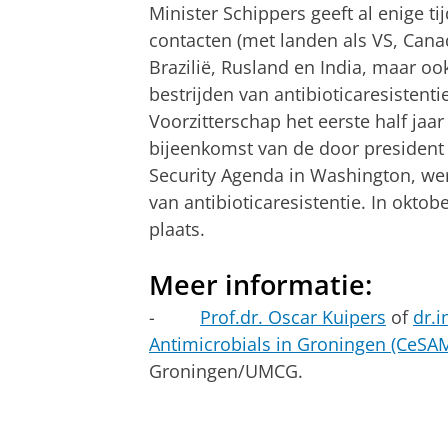
Minister Schippers geeft al enige ti
contacten (met landen als VS, Cana
Brazilië, Rusland en India, maar oo
bestrijden van antibioticaresistenti
Voorzitterschap het eerste half jaa
bijeenkomst van de door president
Security Agenda in Washington, w
van antibioticaresistentie. In okto
plaats.
Meer informatie:
-
Prof.dr. Oscar Kuipers
of
dr.i
Antimicrobials in Groningen (CeS
Groningen/UMCG.