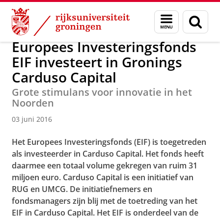
Skip
Skip
Over ons
Actueel
Nieuws
Nieuwsberichten
Menu
Zoek
to
to
en
Content
Navigation
zoeken
Europees Investeringsfonds
EIF investeert in Gronings
Carduso Capital
Grote stimulans voor innovatie in het
Noorden
03 juni 2016
Het Europees Investeringsfonds (EIF) is toegetreden
als investeerder in Carduso Capital. Het fonds heeft
daarmee een totaal volume gekregen van ruim 31
miljoen euro.
Carduso Capital is een initiatief van
RUG en UMCG. De initiatiefnemers en
fondsmanagers zijn blij met de toetreding van het
EIF in Carduso Capital. Het EIF is onderdeel van de