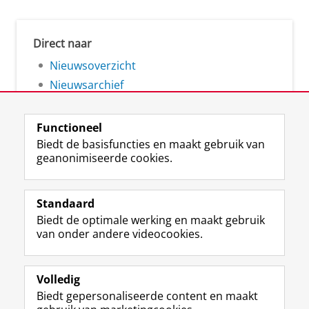
Direct naar
Nieuwsoverzicht
Nieuwsarchief
Functioneel
Biedt de basisfuncties en maakt gebruik van
geanonimiseerde cookies.
F
L
R
I
Y
Volg de RUG
a
i
S
n
o
Standaard
c
n
S
s
u
Biedt de optimale werking en maakt gebruik
e
k
-
t
T
Studiekiezers
van onder andere videocookies.
b
e
f
a
u
Maatschappij/bedrijven
o
d
e
g
b
o
I
e
r
e
Alumni
k
n
d
a
-
Volledig
p
-
R
m
k
Biedt gepersonaliseerde content en maakt
Over ons
a
p
i
-
a