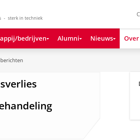
C
s - sterk in techniek
appij/bedrijven
Alumni
Nieuws
Over
berichten
sverlies
ehandeling