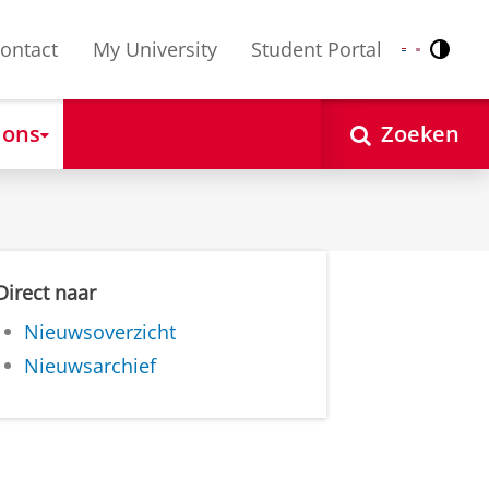
ontact
My University
Student Portal
Contr
Nederlands
English
 ons
Zoeken
Direct naar
Nieuwsoverzicht
Nieuwsarchief