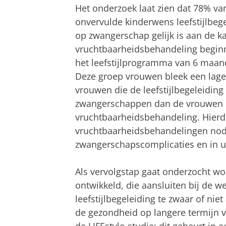
Het onderzoek laat zien dat 78% v
onvervulde kinderwens leefstijlbeg
op zwangerschap gelijk is aan de k
vruchtbaarheidsbehandeling beginn
het leefstijlprogramma van 6 maan
Deze groep vrouwen bleek een lag
vrouwen die de leefstijlbegeleidin
zwangerschappen dan de vrouwen d
vruchtbaarheidsbehandeling. Hierdoo
vruchtbaarheidsbehandelingen nodig
zwangerschapscomplicaties en in u
Als vervolgstap gaat onderzocht wo
ontwikkeld, die aansluiten bij de
leefstijlbegeleiding te zwaar of niet
de gezondheid op langere termijn 
de LIFEstyle-studie; dit gebeurt in