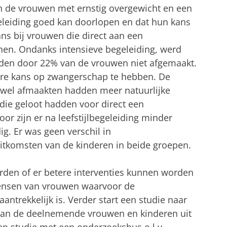
an de vrouwen met ernstig overgewicht en een
eleiding goed kan doorlopen en dat hun kans
ans bij vrouwen die direct aan een
en. Ondanks intensieve begeleiding, werd
den door 22% van de vrouwen niet afgemaakt.
ere kans op zwangerschap te hebben. De
g wel afmaakten hadden meer natuurlijke
ie geloot hadden voor direct een
r zijn er na leefstijlbegeleiding minder
. Er was geen verschil in
itkomsten van de kinderen in beide groepen.
rden of er betere interventies kunnen worden
 wensen van vrouwen waarvoor de
 aantrekkelijk is. Verder start een studie naar
van de deelnemende vrouwen en kinderen uit
 een studie met een onderzoeksbus o.l.v.