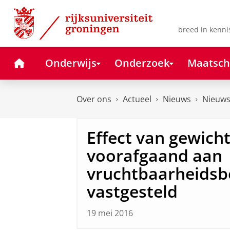
Skip
Skip
to
to
Content
Navigation
breed in kenni
Home
Onderwijs
Onderzoek
Maatsch
Over ons
Actueel
Nieuws
Nieuws
Effect van gewicht
voorafgaand aan
vruchtbaarheidsb
vastgesteld
19 mei 2016