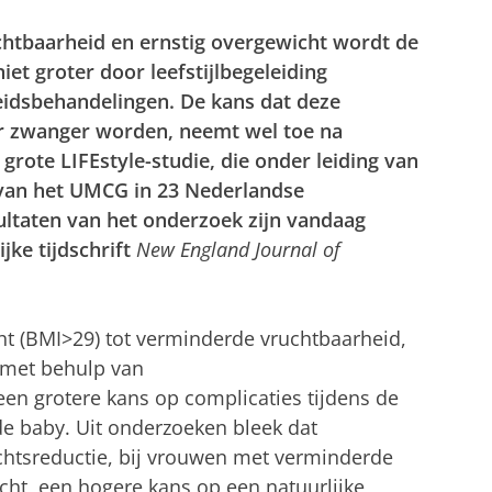
htbaarheid en ernstig overgewicht wordt de
et groter door leefstijlbegeleiding
idsbehandelingen. De kans dat deze
r zwanger worden, neemt wel toe na
de grote LIFEstyle-studie, die onder leiding van
van het UMCG in 23 Nederlandse
ultaten van het onderzoek zijn vandaag
jke tijdschrift
New England Journal of
cht (BMI>29) tot verminderde vruchtbaarheid,
 met behulp van
en grotere kans op complicaties tijdens de
 baby. Uit onderzoeken bleek dat
ichtsreductie, bij vrouwen met verminderde
cht, een hogere kans op een natuurlijke