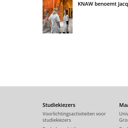
KNAW benoemt Jacque
Studiekiezers
Maa
Voorlichtingsactiviteiten voor
Univ
studiekiezers
Gro