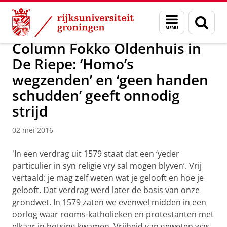
Skip
Skip
Over ons
Actueel
Nieuws
Nieuwsberichten
Menu
Zoek
to
to
en
Content
Navigation
zoeken
Column Fokko Oldenhuis in
De Riepe: ‘Homo’s
wegzenden’ en ‘geen handen
schudden’ geeft onnodig
strijd
02 mei 2016
'In een verdrag uit 1579 staat dat een ‘yeder
particulier in syn religie vry sal mogen blyven’. Vrij
vertaald: je mag zelf weten wat je gelooft en hoe je
gelooft. Dat verdrag werd later de basis van onze
grondwet. In 1579 zaten we evenwel midden in een
oorlog waar rooms-katholieken en protestanten met
elkaar in botsing kwamen. Vrijheid van geweten was