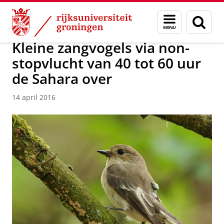
Skip
Skip
Over ons
Actueel
Nieuws
Nieuwsberichten
Menu
Zoek
to
to
en
Content
Navigation
zoeken
Kleine zangvogels via non-
stopvlucht van 40 tot 60 uur
de Sahara over
14 april 2016