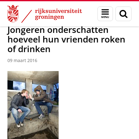
Skip
Skip
Over ons
Actueel
Nieuws
Nieuwsberichten
Menu
Zoek
to
to
en
Content
Navigation
zoeken
Jongeren onderschatten
hoeveel hun vrienden roken
of drinken
09 maart 2016