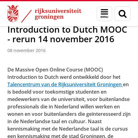
Skip
Skip
Over ons
Actueel
Nieuws
Nieuwsberichten
Menu
Zoek
to
to
en
Content
Navigation
zoeken
Introduction to Dutch MOOC
- rerun 14 november 2016
Introduction to Dutch - free online course at
08 november 2016
FutureLearn.com
Pas uw cookie instellingen aan
om deze
video te zien
De Massive Open Online Course (MOOC)
Introduction to Dutch
werd ontwikkeld door het
Talencentrum van de Rijksuniversiteit Groningen
en
is bedoeld voor toekomstige studenten en
medewerkers van de universiteit, voor buitenlandse
professionals die in Nederland willen werken en
wonen en voor buitenlanders die geïnteresseerd zijn
in de Nederlandse taal en cultuur. Naast
kennismaking met de Nederlandse taal is de cursus
een kennismaking met de stad Groningen, de