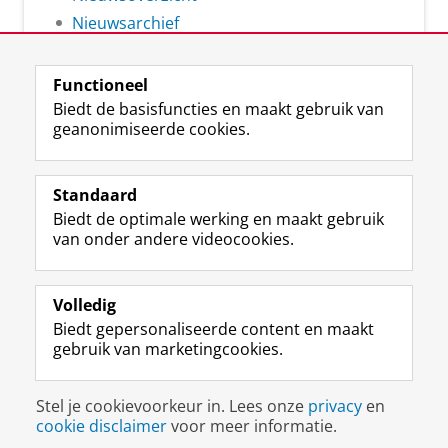
Nieuwsarchief
Functioneel
Biedt de basisfuncties en maakt gebruik van
geanonimiseerde cookies.
F
L
R
I
Y
Volg de RUG
a
i
S
n
o
Standaard
c
n
S
s
u
Biedt de optimale werking en maakt gebruik
e
k
-
t
T
Studiekiezers
van onder andere videocookies.
b
e
f
a
u
Maatschappij/bedrijven
o
d
e
g
b
o
I
e
r
e
Alumni
k
n
d
a
-
Volledig
p
-
R
m
k
Biedt gepersonaliseerde content en maakt
Over ons
a
p
i
-
a
gebruik van marketingcookies.
g
a
j
a
n
i
g
k
c
a
Disclaimer & Copyright
Privacy
Cookies
n
i
s
c
a
Stel je cookievoorkeur in. Lees onze
privacy
en
Inloggen
a
n
u
o
l
cookie disclaimer
voor meer informatie.
R
a
n
u
R