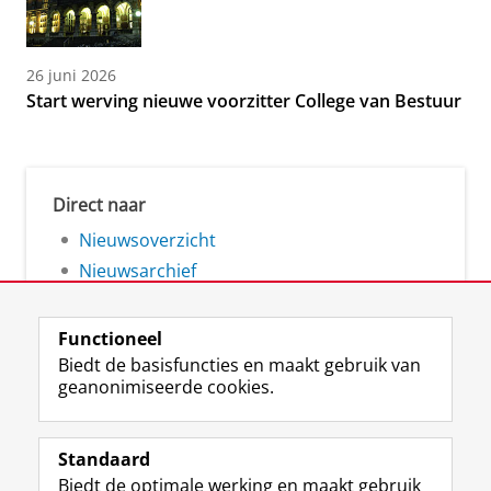
26 juni 2026
Start werving nieuwe voorzitter College van Bestuur
Direct naar
Nieuwsoverzicht
Nieuwsarchief
Functioneel
Biedt de basisfuncties en maakt gebruik van
geanonimiseerde cookies.
F
L
R
I
Y
Volg de RUG
a
i
S
n
o
Standaard
c
n
S
s
u
Biedt de optimale werking en maakt gebruik
e
k
-
t
T