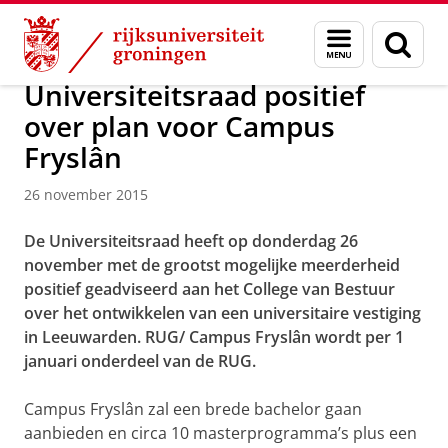
Skip
Skip
Over ons
Actueel
Nieuws
Nieuwsberichten
Menu
Zoek
to
to
en
Content
Navigation
zoeken
Universiteitsraad positief
over plan voor Campus
Fryslân
26 november 2015
De Universiteitsraad heeft op donderdag 26
november met de grootst mogelijke meerderheid
positief geadviseerd aan het College van Bestuur
over het ontwikkelen van een universitaire vestiging
in Leeuwarden. RUG/ Campus Fryslân wordt per 1
januari onderdeel van de RUG.
Campus Fryslân zal een brede bachelor gaan
aanbieden en circa 10 masterprogramma’s plus een