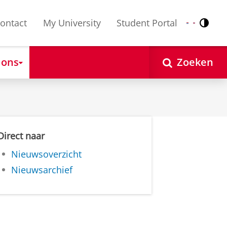
ontact
My University
Student Portal
Contr
Nederlands
English
 ons
Zoeken
Direct naar
Nieuwsoverzicht
Nieuwsarchief