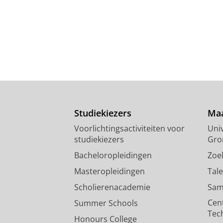
Studiekiezers
Maa
Voorlichtingsactiviteiten voor
Univ
studiekiezers
Gro
Bacheloropleidingen
Zoe
Masteropleidingen
Tal
Scholierenacademie
Sam
Cen
Summer Schools
Tec
Honours College