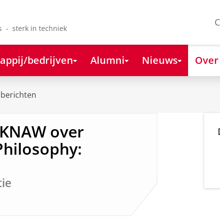
C
s - sterk in techniek
appij/bedrijven
Alumni
Nieuws
Over
berichten
 KNAW over
Philosophy:
tie