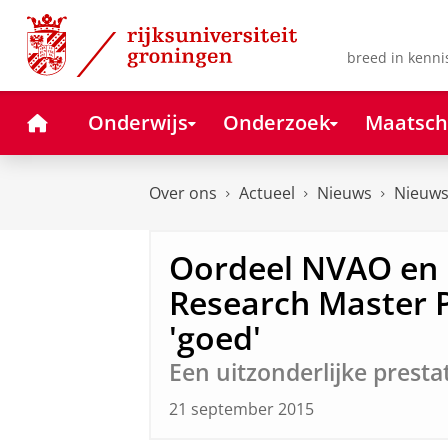
Skip
Skip
to
to
Content
Navigation
breed in kenni
Home
Onderwijs
Onderzoek
Maatsch
Over ons
Actueel
Nieuws
Nieuws
Oordeel NVAO en
Research Master 
'goed'
Een uitzonderlijke presta
21 september 2015