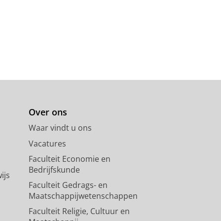
Over ons
Waar vindt u ons
Vacatures
Faculteit Economie en
Bedrijfskunde
ijs
Faculteit Gedrags- en
Maatschappijwetenschappen
Faculteit Religie, Cultuur en