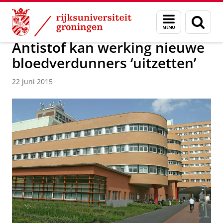
Skip
Skip
Over ons
Actueel
Nieuws
Nieuwsberichten
Menu
Zoek
to
to
en
Content
Navigation
zoeken
Antistof kan werking nieuwe
bloedverdunners ‘uitzetten’
22 juni 2015