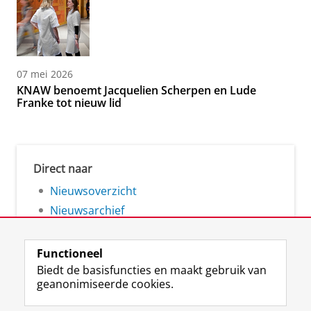
07 mei 2026
KNAW benoemt Jacquelien Scherpen en Lude
Franke tot nieuw lid
Direct naar
Nieuwsoverzicht
Nieuwsarchief
Functioneel
Biedt de basisfuncties en maakt gebruik van
geanonimiseerde cookies.
F
L
R
I
Y
Volg de RUG