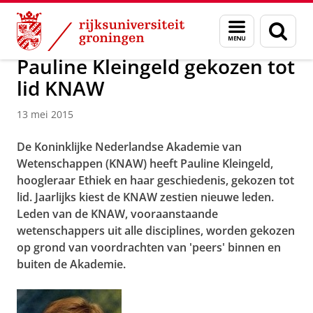
Skip
Skip
Over ons
Actueel
Nieuws
Nieuwsberichten
Menu
Zoek
to
to
en
Content
Navigation
zoeken
Pauline Kleingeld gekozen tot
lid KNAW
13 mei 2015
De Koninklijke Nederlandse Akademie van
Wetenschappen (KNAW) heeft Pauline Kleingeld,
hoogleraar Ethiek en haar geschiedenis, gekozen tot
lid. Jaarlijks kiest de KNAW zestien nieuwe leden.
Leden van de KNAW, vooraanstaande
wetenschappers uit alle disciplines, worden gekozen
op grond van voordrachten van 'peers' binnen en
buiten de Akademie.