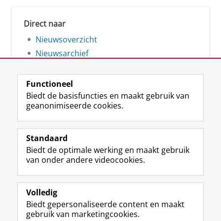
Direct naar
Nieuwsoverzicht
Nieuwsarchief
Functioneel
Biedt de basisfuncties en maakt gebruik van
geanonimiseerde cookies.
F
L
R
I
Y
Volg de RUG
a
i
S
n
o
Standaard
c
n
S
s
u
Biedt de optimale werking en maakt gebruik
e
k
-
t
T
Studiekiezers
van onder andere videocookies.
b
e
f
a
u
Maatschappij/bedrijven
o
d
e
g
b
o
I
e
r
e
Alumni
k
n
d
a
-
Volledig
p
-
R
m
k
Biedt gepersonaliseerde content en maakt
Over ons
a
p
i
-
a
gebruik van marketingcookies.