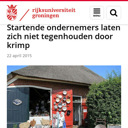
Skip
Skip
Over ons
Actueel
Nieuws
Nieuwsberichten
Menu
Zoek
to
to
en
Content
Navigation
zoeken
Startende ondernemers laten
zich niet tegenhouden door
krimp
22 april 2015