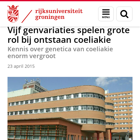
Skip
Skip
Over ons
Actueel
Nieuws
Nieuwsberichten
Menu
Zoek
to
to
en
Content
Navigation
zoeken
Vijf genvariaties spelen grote
rol bij ontstaan coeliakie
Kennis over genetica van coeliakie
enorm vergroot
23 april 2015