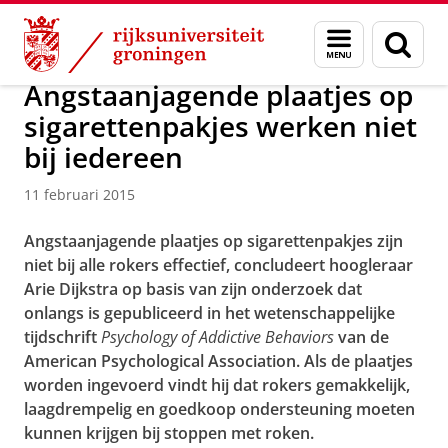
Skip
Skip
Over ons
Actueel
Nieuws
Nieuwsberichten
Menu
Zoek
to
to
en
Content
Navigation
zoeken
Angstaanjagende plaatjes op
sigarettenpakjes werken niet
bij iedereen
11 februari 2015
Angstaanjagende plaatjes op sigarettenpakjes zijn
niet bij alle rokers effectief, concludeert hoogleraar
Arie Dijkstra op basis van zijn onderzoek dat
onlangs is gepubliceerd in het wetenschappelijke
tijdschrift
Psychology of Addictive Behaviors
van de
American Psychological Association. Als de plaatjes
worden ingevoerd vindt hij dat rokers gemakkelijk,
laagdrempelig en goedkoop ondersteuning moeten
kunnen krijgen bij stoppen met roken.