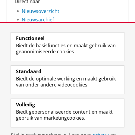
Direct naar
Nieuwsoverzicht
Nieuwsarchief
Functioneel
Biedt de basisfuncties en maakt gebruik van
geanonimiseerde cookies.
F
L
R
I
Y
Volg de RUG
a
i
S
n
o
Standaard
c
n
S
s
u
Biedt de optimale werking en maakt gebruik
e
k
-
t
T
Studiekiezers
van onder andere videocookies.
b
e
f
a
u
Maatschappij/bedrijven
o
d
e
g
b
o
I
e
r
e
Alumni
k
n
d
a
-
Volledig
p
-
R
m
k
Biedt gepersonaliseerde content en maakt
Over ons
a
p
i
-
a
gebruik van marketingcookies.
g
a
j
a
n
i
g
k
c
a
Disclaimer & Copyright
Privacy
Cookies
n
i
s
c
a