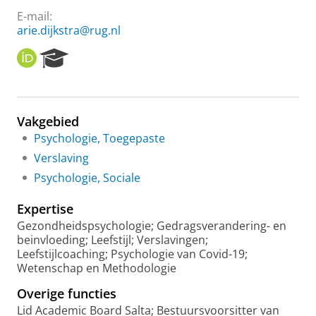
E-mail:
arie.dijkstra@rug.nl
O
R
R
e
C
s
I
e
D
a
Vakgebied
r
Psychologie, Toegepaste
c
h
Verslaving
P
Psychologie, Sociale
o
r
Expertise
t
a
Gezondheidspsychologie; Gedragsverandering- en
l
beinvloeding; Leefstijl; Verslavingen;
Leefstijlcoaching; Psychologie van Covid-19;
Wetenschap en Methodologie
Overige functies
Lid Academic Board Salta; Bestuursvoorsitter van