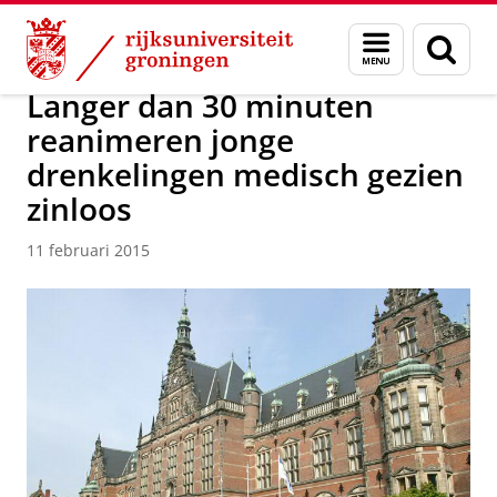
Skip
Skip
Over ons
Actueel
Nieuws
Nieuwsberichten
Menu
Zoek
to
to
en
Content
Navigation
zoeken
Langer dan 30 minuten
reanimeren jonge
drenkelingen medisch gezien
zinloos
11 februari 2015