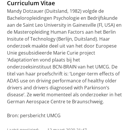
Curriculum Vitae
Mandy Dotzauer (Duitsland, 1982) volgde de
Bacheloropleidingen Psychologie en Bedrijfskunde
aan de Saint Leo University in Gainesville (Fl, USA) en
de Masteropleiding Human Factors aan het Berlin
Insitute of Technology (Berlijn, Duitsland). Haar
onderzoek maakte deel uit van het door Europese
Unie gesubsidieerde Marie Curie project
‘Adaptation’en vond plaats bij het
onderzoeksinstituut BCN-BRAIN van het UMCG.
De
titel van haar proefschrift is: ‘Longer-term effects of
ADAS use on driving performance of healthy older
drivers and drivers diagnosed with Parkinson’s
disease’.
Ze werkt momenteel als onderzoeker in het
German Aerospace Centre te Braunschweig.
Bron: persbericht UMCG
Laatst gewijzigd:
12 maart 2020 21:47