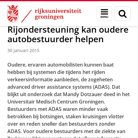
Skip
Skip
Over ons
Actueel
Nieuws
Nieuwsberichten
Menu
Zoek
to
to
en
Content
Navigation
zoeken
Rijondersteuning kan oudere
autobestuurder helpen
30 januari 2015
Oudere, ervaren automobilisten kunnen baat
hebben bij systemen die tijdens het rijden
verkeersinformatie aanbieden, de zogeheten
advanced driver assistance systems (ADAS). Dat
blijkt uit onderzoek dat Mandy Dotzauer deed in het
Universitair Medisch Centrum Groningen.
Bestuurders met ADAS waren minder vaak
betrokken bij botsingen, staken kruisingen vlotter
over en reden sneller dan bestuurders zonder
ADAS. Voor oudere bestuurders met de ziekte van