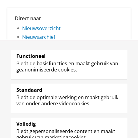
Direct naar
Nieuwsoverzicht
Nieuwsarchief
Functioneel
Biedt de basisfuncties en maakt gebruik van
geanonimiseerde cookies.
F
L
R
I
Y
Volg de RUG
a
i
S
n
o
Standaard
c
n
S
s
u
Biedt de optimale werking en maakt gebruik
e
k
-
t
T
Studiekiezers
van onder andere videocookies.
b
e
f
a
u
Maatschappij/bedrijven
o
d
e
g
b
o
I
e
r
e
Alumni
k
n
d
a
-
Volledig
p
-
R
m
k
Biedt gepersonaliseerde content en maakt
Over ons
a
p
i
-
a
gebruik van marketingcookies.