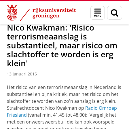
Skip
Skip
Over ons
Actueel
Nieuws
Nieuwsberichten
Menu
Zoek
to
to
en
Content
Navigation
zoeken
Nico Kwakman: 'Risico
terrorismeaanslag is
substantieel, maar risico om
slachtoffer te worden is erg
klein'
13 januari 2015
Het risico van een terrorismeaanslag in Nederland is
substantieel en bijna kritiek, maar het risico om het
slachtoffer te worden van zo'n aanslag is erg klein.
Strafrechtdocent Nico Kwakman op
Radio Omroep
Friesland
(vanaf min. 41.45 tot 48.00): 'Vergelijk het
met een onweersweersbui: die kan ook voorspeld
worden, en je moet er ook maatregelen tegen