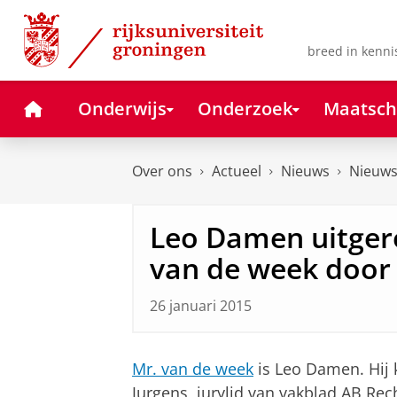
Skip
Skip
to
to
Content
Navigation
breed in kenni
Home
Onderwijs
Onderzoek
Maatsch
Over ons
Actueel
Nieuws
Nieuws
Leo Damen uitger
van de week door
26 januari 2015
Mr. van de week
is Leo Damen. Hij 
Jurgens, jurylid van vakblad AB Rec