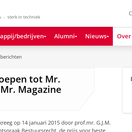
C
s - sterk in techniek
appij/bedrijven
Alumni
Nieuws
Over
berichten
oepen tot Mr.
 Mr. Magazine
kreeg op 14 januari 2015 door prof.mr. G.J.M.
htspraak Bestuursrecht, de prijs voor beste