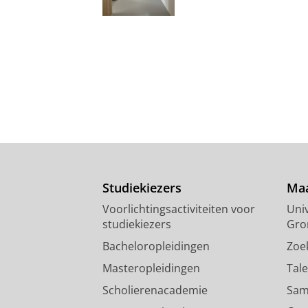
Studiekiezers
Maa
Voorlichtingsactiviteiten voor
Univ
studiekiezers
Gro
Bacheloropleidingen
Zoe
Masteropleidingen
Tal
Scholierenacademie
Sam