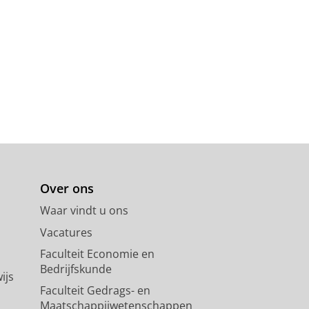
Over ons
Waar vindt u ons
Vacatures
Faculteit Economie en
Bedrijfskunde
ijs
Faculteit Gedrags- en
Maatschappijwetenschappen