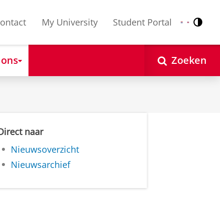
ontact
My University
Student Portal
Contr
Nederlands
English
 ons
Zoeken
Direct naar
Nieuwsoverzicht
Nieuwsarchief