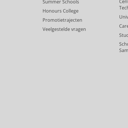
Cen
Summer Schools
Tec
Honours College
Uni
Promotietrajecten
Car
Veelgestelde vragen
Stu
Sch
Sam