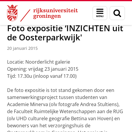
Skip
Skip
Over ons
Actueel
Nieuws
Nieuwsberichten
Menu
Zoek
to
to
en
Content
Navigation
zoeken
Foto expositie ‘INZICHTEN uit
de Oosterparkwijk'
20 januari 2015
Locatie: Noorderlicht galerie
Opening: vrijdag 23 januari 2015
Tijd: 17.30u (inloop vanaf 17.00)
De foto expositie is tot stand gekomen door een
samenwerkingsproject tussen studenten van
Academie Minerva (olv fotografe Andrea Stultiens),
de Faculteit Ruimtelijke Wetenschappen aan de RUG
(olv UHD culturele geografie Bettina van Hoven) en
bewoners van het verzorgingshuis de