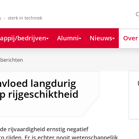
C
s - sterk in techniek
appij/bedrijven
Alumni
Nieuws
Over
berichten
vloed langdurig
p rijgeschiktheid
de rijvaardigheid ernstig negatief
o rijden. Er is echter nooit wetenschappelijk