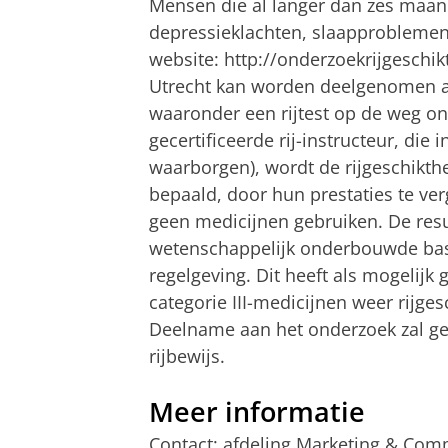
Mensen die al langer dan zes maan
depressieklachten, slaapproblemen
website:
http://onderzoekrijgeschik
Utrecht kan worden deelgenomen aa
waaronder een rijtest op de weg on
gecertificeerde rij-instructeur, die
waarborgen), wordt de rijgeschikth
bepaald, door hun prestaties te ve
geen medicijnen gebruiken. De res
wetenschappelijk onderbouwde basi
regelgeving. Dit heeft als mogelijk 
categorie III-medicijnen weer rijg
Deelname aan het onderzoek zal g
rijbewijs.
Meer informatie
Contact: afdeling Marketing & Comm