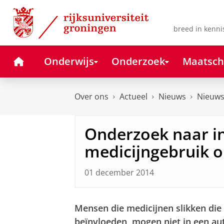
Skip
Skip
to
to
Content
Navigation
breed in kenni
Home
Onderwijs
Onderzoek
Maatsch
Over ons
Actueel
Nieuws
Nieuws
Onderzoek naar in
medicijngebruik o
01 december 2014
Mensen die medicijnen slikken die 
beïnvloeden, mogen niet in een aut