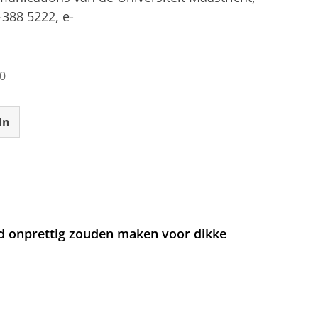
-388 5222, e-
0
In
d onprettig zouden maken voor dikke