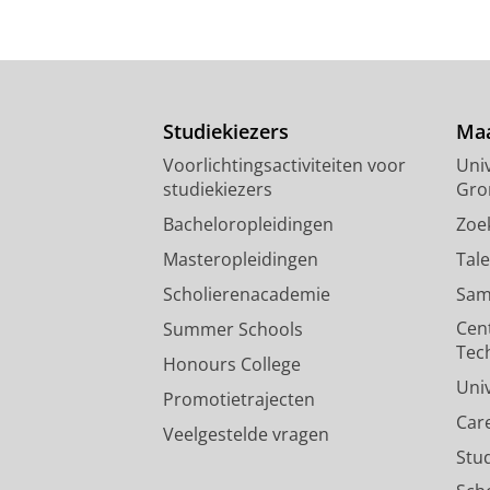
Studiekiezers
Maa
Voorlichtingsactiviteiten voor
Univ
studiekiezers
Gro
Bacheloropleidingen
Zoe
Masteropleidingen
Tal
Scholierenacademie
Sam
Cen
Summer Schools
Tec
Honours College
Uni
Promotietrajecten
Car
Veelgestelde vragen
Stu