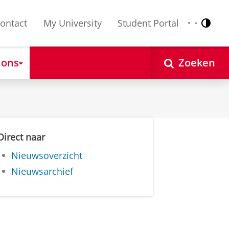
ontact
My University
Student Portal
Contr
Nederlands
English
 ons
Zoeken
Direct naar
Nieuwsoverzicht
Nieuwsarchief