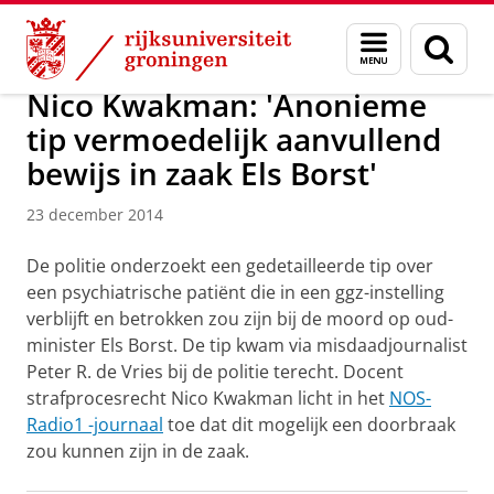
Skip
Skip
Over ons
Actueel
Nieuws
Nieuwsberichten
Menu
Zoek
to
to
en
Content
Navigation
zoeken
Nico Kwakman: 'Anonieme
tip vermoedelijk aanvullend
bewijs in zaak Els Borst'
23 december 2014
De politie onderzoekt een gedetailleerde tip over
een psychiatrische patiënt die in een ggz-instelling
verblijft en betrokken zou zijn bij de moord op oud-
minister Els Borst. De tip kwam via misdaadjournalist
Peter R. de Vries bij de politie terecht. Docent
strafprocesrecht Nico Kwakman licht in het
NOS-
Radio1 -journaal
toe dat dit mogelijk een doorbraak
zou kunnen zijn in de zaak.