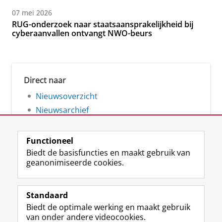
07 mei 2026
RUG-onderzoek naar staatsaansprakelijkheid bij
cyberaanvallen ontvangt NWO-beurs
Direct naar
Nieuwsoverzicht
Nieuwsarchief
Functioneel
Biedt de basisfuncties en maakt gebruik van
geanonimiseerde cookies.
F
L
R
I
Y
Volg de RUG
a
i
S
n
o
Standaard
c
n
S
s
u
Biedt de optimale werking en maakt gebruik
e
k
-
t
T
Studiekiezers
van onder andere videocookies.
b
e
f
a
u