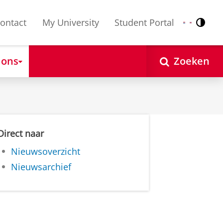
ontact
My University
Student Portal
Contr
Nederlands
English
 ons
Zoeken
Direct naar
Nieuwsoverzicht
Nieuwsarchief