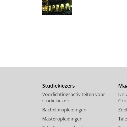
Studiekiezers
Maa
Voorlichtingsactiviteiten voor
Univ
studiekiezers
Gro
Bacheloropleidingen
Zoe
Masteropleidingen
Tal