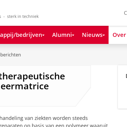
C
s - sterk in techniek
appij/bedrijven
Alumni
Nieuws
Over
berichten
therapeutische
meermatrice
ehandeling van ziekten worden steeds
preparaten op basis van een polymeer waaruit