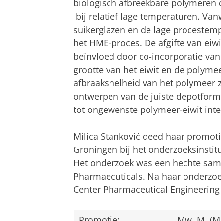
biologisch afbreekbare polymeren 
bij relatief lage temperaturen. Van
suikerglazen en de lage procestempe
het HME-proces. De afgifte van eiw
beïnvloed door co-incorporatie va
grootte van het eiwit en de polyme
afbraaksnelheid van het polymeer ze
ontwerpen van de juiste depotformu
tot ongewenste polymeer-eiwit inte
Milica Stanković deed haar promoti
Groningen bij het onderzoeksinstit
Het onderzoek was een hechte sam
Pharmaecuticals. Na haar onderzoek
Center Pharmaceutical Engineering 
Promotie:
Mw. M. (Mi