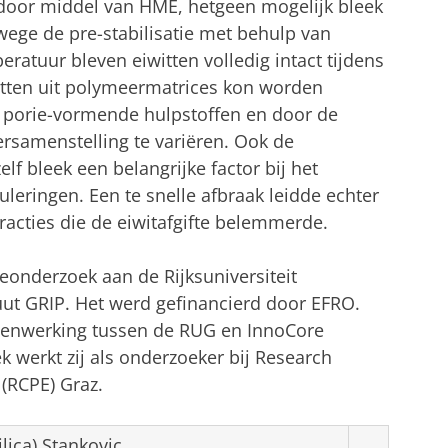
door middel van HME, hetgeen mogelijk bleek
wege de pre-stabilisatie met behulp van
ratuur bleven eiwitten volledig intact tijdens
itten uit polymeermatrices kon worden
n porie-vormende hulpstoffen en door de
ersamenstelling te variëren. Ook de
lf bleek een belangrijke factor bij het
leringen. Een te snelle afbraak leidde echter
racties die de eiwitafgifte belemmerde.
eonderzoek aan de Rijksuniversiteit
uut GRIP. Het werd gefinancierd door EFRO.
enwerking tussen de RUG en InnoCore
 werkt zij als onderzoeker bij Research
(RCPE) Graz.
lica) Stankovic