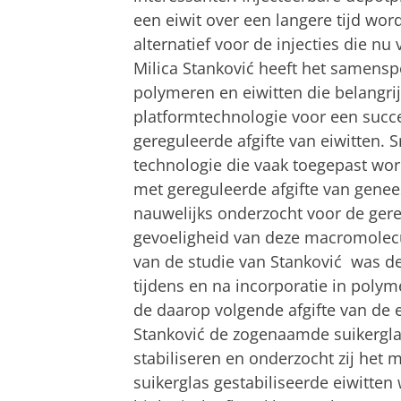
een eiwit over een langere tijd wo
alternatief voor de injecties die 
Milica Stanković heeft het samens
polymeren en eiwitten die belangrij
platformtechnologie voor een succes
gereguleerde afgifte van eiwitten. S
technologie die vaak toegepast wo
met gereguleerde afgifte van genee
nauwelijks onderzocht voor de gere
gevoeligheid van deze macromolecu
van de studie van Stanković was de 
tijdens en na incorporatie in poly
de daarop volgende afgifte van de e
Stanković de zogenaamde suikergla
stabiliseren en onderzocht zij het 
suikerglas gestabiliseerde eiwitte