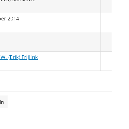
er 2014
W. (Erik) Frijlink
In