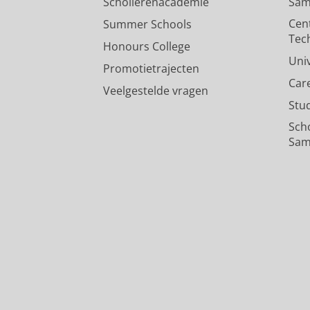
Scholierenacademie
Sam
Cen
Summer Schools
Tec
Honours College
Uni
Promotietrajecten
Car
Veelgestelde vragen
Stu
Sch
Sam