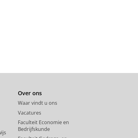
Over ons
Waar vindt u ons
Vacatures
Faculteit Economie en
Bedrijfskunde
ijs