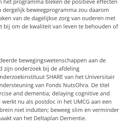
 het programma bleken de positieve effecten
en dergelijk beweegprogramma zou daarom
aken van de dagelijkse zorg van ouderen met
t bij om de kwaliteit van leven te behouden of
tudeerde bewegingswetenschappen aan de
d zijn onderzoek bij de afdeling
erzoekinstituut SHARE van het Universitair
dersteuning van Fonds NutsOhra. De titel
xercise and dementia; delaying cognitive and
rs werkt nu als postdoc in het UMCG aan een
 brein niet indutten; beweeg slim en verminder
maakt van het Deltaplan Dementie.