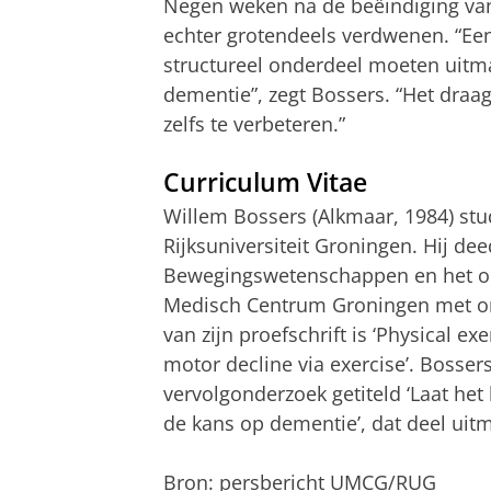
Negen weken na de beëindiging van
echter grotendeels verdwenen. “E
structureel onderdeel moeten uitm
dementie”, zegt Bossers. “Het draag
zelfs te verbeteren.”
Curriculum Vitae
Willem Bossers (Alkmaar, 1984) s
Rijksuniversiteit Groningen. Hij dee
Bewegingswetenschappen en het ond
Medisch Centrum Groningen met on
van zijn proefschrift is ‘Physical e
motor decline via exercise’. Bosse
vervolgonderzoek getiteld ‘Laat het
de kans op dementie’, dat deel uit
Bron: persbericht UMCG/RUG