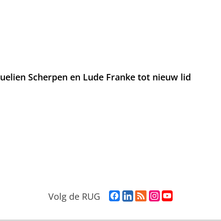
lien Scherpen en Lude Franke tot nieuw lid
F
L
R
I
Y
Volg de RUG
a
i
S
n
o
c
n
S
s
u