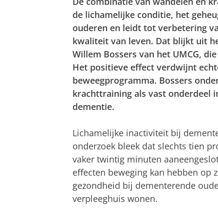
De combinatie van wandelen en kra
de lichamelijke conditie, het ge
ouderen en leidt tot verbetering va
kwaliteit van leven. Dat blijkt u
Willem Bossers van het UMCG, di
Het positieve effect verdwijnt echt
beweegprogramma. Bossers onders
krachttraining als vast onderdeel 
dementie.
Lichamelijke inactiviteit bij deme
onderzoek bleek dat slechts tien pr
vaker twintig minuten aaneengeslo
effecten beweging kan hebben op zo
gezondheid bij dementerende ouder
verpleeghuis wonen.