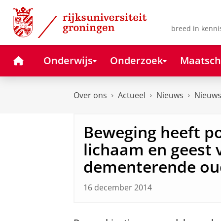
Skip
Skip
to
to
Content
Navigation
breed in kenni
Home
Onderwijs
Onderzoek
Maatsch
Over ons
Actueel
Nieuws
Nieuws
Beweging heeft pos
lichaam en geest 
dementerende ou
16 december 2014