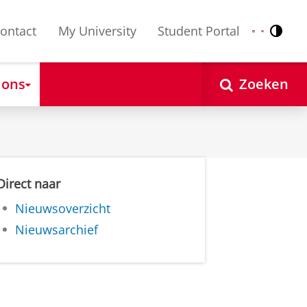
ontact
My University
Student Portal
Contr
Nederlands
English
 ons
Zoeken
Direct naar
Nieuwsoverzicht
Nieuwsarchief