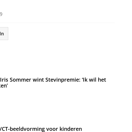
9
In
ris Sommer wint Stevinpremie: ‘Ik wil het
en’
T/CT-beeldvorming voor kinderen