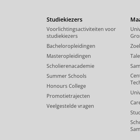
Studiekiezers
Maa
Voorlichtingsactiviteiten voor
Univ
studiekiezers
Gro
Bacheloropleidingen
Zoe
Masteropleidingen
Tal
Scholierenacademie
Sam
Cen
Summer Schools
Tec
Honours College
Uni
Promotietrajecten
Car
Veelgestelde vragen
Stu
Sch
Sam