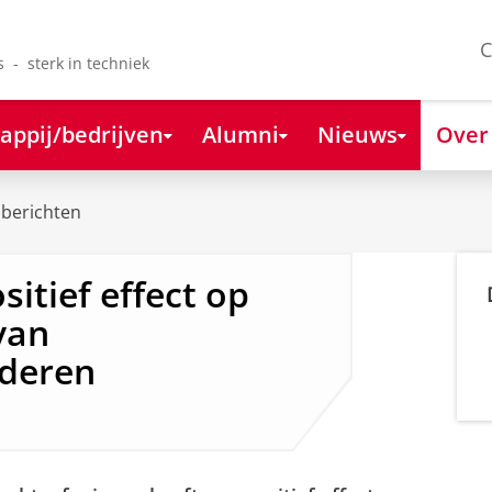
C
s - sterk in techniek
appij/bedrijven
Alumni
Nieuws
Over
berichten
itief effect op
van
deren