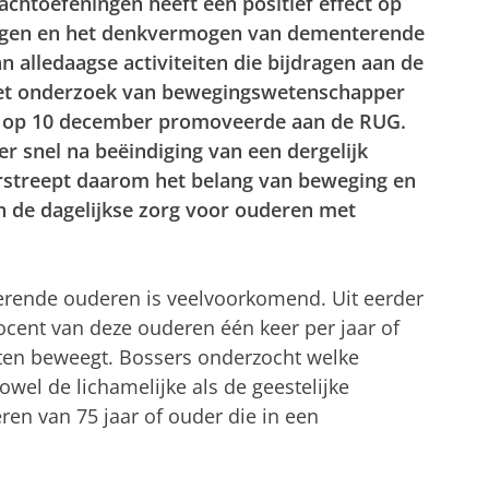
chtoefeningen heeft een positief effect op
heugen en het denkvermogen van dementerende
n alledaagse activiteiten die bijdragen aan de
it het onderzoek van bewegingswetenschapper
e op 10 december promoveerde aan de RUG.
er snel na beëindiging van een dergelijk
treept daarom het belang van beweging en
in de dagelijkse zorg voor ouderen met
nterende ouderen is veelvoorkomend. Uit eerder
ocent van deze ouderen één keer per jaar of
ten beweegt. Bossers onderzocht welke
wel de lichamelijke als de geestelijke
en van 75 jaar of ouder die in een