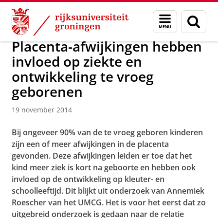
Skip
Skip
Over ons
Actueel
Nieuws
Nieuwsberichten
Menu
Zoek
to
to
en
Content
Navigation
zoeken
Placenta-afwijkingen hebben
invloed op ziekte en
ontwikkeling te vroeg
geborenen
19 november 2014
Bij ongeveer 90% van de te vroeg geboren kinderen
zijn een of meer afwijkingen in de placenta
gevonden. Deze afwijkingen leiden er toe dat het
kind meer ziek is kort na geboorte en hebben ook
invloed op de ontwikkeling op kleuter- en
schoolleeftijd. Dit blijkt uit onderzoek van Annemiek
Roescher van het UMCG. Het is voor het eerst dat zo
uitgebreid onderzoek is gedaan naar de relatie