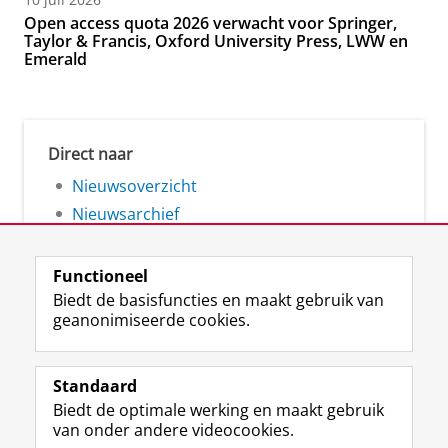
Open access quota 2026 verwacht voor Springer,
Taylor & Francis, Oxford University Press, LWW en
Emerald
Direct naar
Nieuwsoverzicht
Nieuwsarchief
Functioneel
Biedt de basisfuncties en maakt gebruik van
geanonimiseerde cookies.
F
L
R
I
Y
Volg de RUG
a
i
S
n
o
Standaard
c
n
S
s
u
Biedt de optimale werking en maakt gebruik
e
k
-
t
T
Studiekiezers
van onder andere videocookies.
b
e
f
a
u