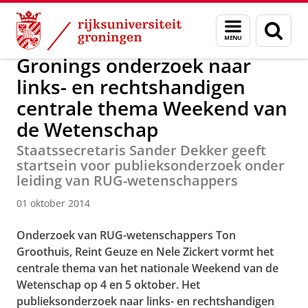
Skip
Skip
Over ons
Actueel
Nieuws
Nieuwsberichten
Menu
Zoek
to
to
en
Content
Navigation
zoeken
Gronings onderzoek naar
links- en rechtshandigen
centrale thema Weekend van
de Wetenschap
Staatssecretaris Sander Dekker geeft
startsein voor publieksonderzoek onder
leiding van RUG-wetenschappers
01 oktober 2014
Onderzoek van RUG-wetenschappers Ton
Groothuis, Reint Geuze en Nele Zickert vormt het
centrale thema van het nationale Weekend van de
Wetenschap op 4 en 5 oktober. Het
publieksonderzoek naar links- en rechtshandigen