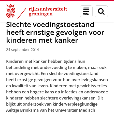
Skip
Skip
Over ons
Actueel
Nieuws
Nieuwsberichten
Menu
Zoek
to
to
en
Content
Navigation
zoeken
Slechte voedingstoestand
heeft ernstige gevolgen voor
kinderen met kanker
24 september 2014
Kinderen met kanker hebben tijdens hun
behandeling met ondervoeding te maken, maar ook
met overgewicht. Een slechte voedingstoestand
heeft ernstige gevolgen voor hun overlevingskansen
en kwaliteit van leven. Kinderen met gewichtsverlies
hebben een hogere kans op infecties en ondervoede
kinderen hebben slechtere overlevingskansen. Dit
blijkt uit onderzoek van kinderverpleegkundige
Aeltsje Brinksma van het Universitair Medisch