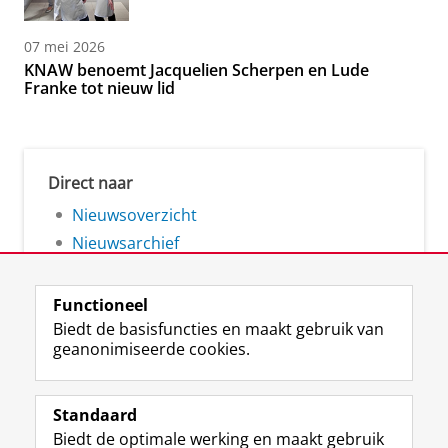
07 mei 2026
KNAW benoemt Jacquelien Scherpen en Lude
Franke tot nieuw lid
Direct naar
Nieuwsoverzicht
Nieuwsarchief
Functioneel
Biedt de basisfuncties en maakt gebruik van
geanonimiseerde cookies.
F
L
R
I
Y
Volg de RUG
a
i
S
n
o
Standaard
c
n
S
s
u
Biedt de optimale werking en maakt gebruik
e
k
-
t
T
Studiekiezers