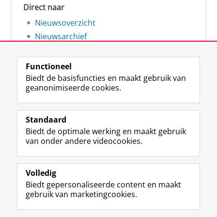
Direct naar
Nieuwsoverzicht
Nieuwsarchief
Functioneel
Biedt de basisfuncties en maakt gebruik van
geanonimiseerde cookies.
F
L
R
I
Y
Volg de RUG
a
i
S
n
o
Standaard
c
n
S
s
u
Biedt de optimale werking en maakt gebruik
e
k
-
t
T
Studiekiezers
van onder andere videocookies.
b
e
f
a
u
Maatschappij/bedrijven
o
d
e
g
b
o
I
e
r
e
Alumni
k
n
d
a
-
Volledig
p
-
R
m
k
Biedt gepersonaliseerde content en maakt
Over ons
a
p
i
-
a
gebruik van marketingcookies.
g
a
j
a
n
i
g
k
c
a