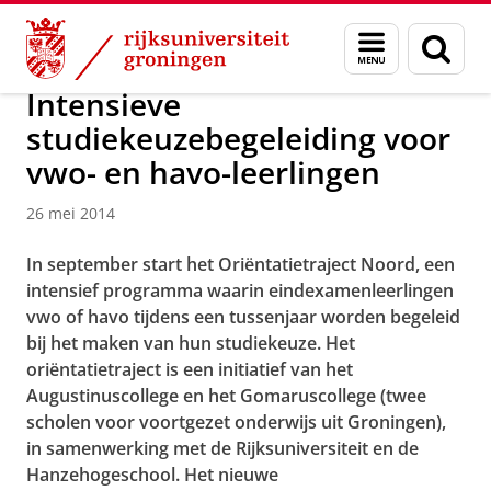
Skip
Skip
Over ons
Actueel
Nieuws
Nieuwsberichten
Menu
Zoek
to
to
en
Content
Navigation
zoeken
Intensieve
studiekeuzebegeleiding voor
vwo- en havo-leerlingen
26 mei 2014
In september start het Oriëntatietraject Noord, een
intensief programma waarin eindexamenleerlingen
vwo of havo tijdens een tussenjaar worden begeleid
bij het maken van hun studiekeuze. Het
oriëntatietraject is een initiatief van het
Augustinuscollege en het Gomaruscollege (twee
scholen voor voortgezet onderwijs uit Groningen),
in samenwerking met de Rijksuniversiteit en de
Hanzehogeschool. Het nieuwe