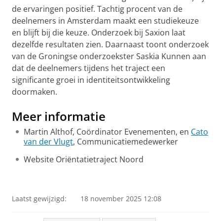
de ervaringen positief. Tachtig procent van de
deelnemers in Amsterdam maakt een studiekeuze
en blijft bij die keuze. Onderzoek bij Saxion laat
dezelfde resultaten zien. Daarnaast toont onderzoek
van de Groningse onderzoekster Saskia Kunnen aan
dat de deelnemers tijdens het traject een
significante groei in identiteitsontwikkeling
doormaken.
Meer informatie
Martin Althof, Coördinator Evenementen, en
Cato
van der Vlugt
, Communicatiemedewerker
Website Oriëntatietraject Noord
Een studie leren kiezen
Pas uw cookie instellingen aan
om deze
video te zien
Laatst gewijzigd:
18 november 2025 12:08