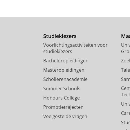
Studiekiezers
Maa
Voorlichtingsactiviteiten voor
Univ
studiekiezers
Gro
Bacheloropleidingen
Zoe
Masteropleidingen
Tal
Scholierenacademie
Sam
Cen
Summer Schools
Tec
Honours College
Uni
Promotietrajecten
Car
Veelgestelde vragen
Stu