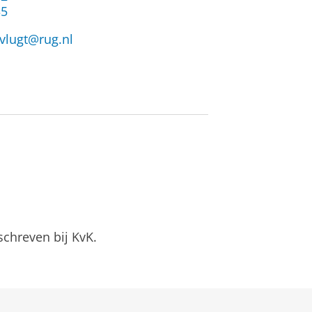
35
.vlugt@rug.nl
chreven bij KvK.