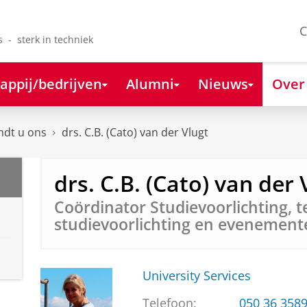
C
s - sterk in techniek
appij/bedrijven
Alumni
Nieuws
Over
ndt u ons
drs. C.B. (Cato) van der Vlugt
drs. C.B. (Cato) van der 
Coördinator Studievoorlichting, 
studievoorlichting en evenement
University Services
Telefoon:
050 36 358