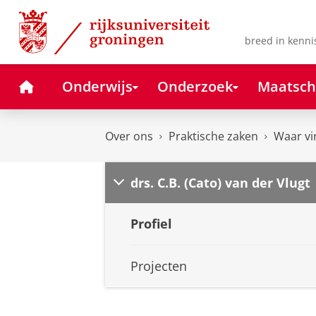
Skip
Skip
to
to
Content
Navigation
breed in kenni
Home
Onderwijs
Onderzoek
Maatsch
Over ons
Praktische zaken
Waar vi
drs. C.B. (Cato) van der Vlugt
Profiel
Projecten