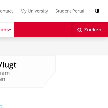
ontact
My University
Student Portal
Contr
Nederlands
English
 ons
Zoeken
Vlugt
team
en
92