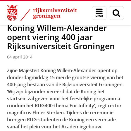
Skip
Skip
Over ons
Actueel
Nieuws
Nieuwsberichten
Menu
Zoek
to
to
en
Content
Navigation
zoeken
Koning Willem-Alexander
opent viering 400 jaar
Rijksuniversiteit Groningen
04 april 2014
Zijne Majesteit Koning Willem-Alexander opent op
donderdagmiddag 15 mei de grootse viering van het
400-jarig bestaan van de Rijksuniversiteit Groningen.
‘Wij zijn bijzonder vereerd dat de Koning het
startsein zal geven voor het feestelijke programma
rondom het RUG400-thema For Infinity’, zegt rector
magnificus Elmer Sterken. Tijdens de ceremonie
brengen RUG-studenten de Koning een serenade
vanaf het plein voor het Academiegebouw.