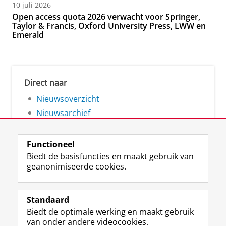
10 juli 2026
Open access quota 2026 verwacht voor Springer,
Taylor & Francis, Oxford University Press, LWW en
Emerald
Direct naar
Nieuwsoverzicht
Nieuwsarchief
Functioneel
Biedt de basisfuncties en maakt gebruik van
geanonimiseerde cookies.
F
L
R
I
Y
Volg de RUG
a
i
S
n
o
Standaard
c
n
S
s
u
Biedt de optimale werking en maakt gebruik
e
k
-
t
T
Studiekiezers
van onder andere videocookies.
b
e
f
a
u