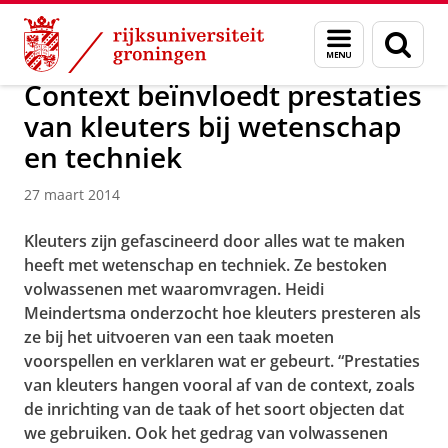
Skip
Skip
Over ons
Actueel
Nieuws
Nieuwsberichten
Menu
Zoek
to
to
en
Content
Navigation
zoeken
Context beïnvloedt prestaties
van kleuters bij wetenschap
en techniek
27 maart 2014
Kleuters zijn gefascineerd door alles wat te maken
heeft met wetenschap en techniek. Ze bestoken
volwassenen met waaromvragen. Heidi
Meindertsma onderzocht hoe kleuters presteren als
ze bij het uitvoeren van een taak moeten
voorspellen en verklaren wat er gebeurt. “Prestaties
van kleuters hangen vooral af van de context, zoals
de inrichting van de taak of het soort objecten dat
we gebruiken. Ook het gedrag van volwassenen