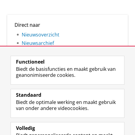
Direct naar
Nieuwsoverzicht
Nieuwsarchief
Functioneel
Biedt de basisfuncties en maakt gebruik van
geanonimiseerde cookies.
F
L
R
I
Y
Volg de RUG
a
i
S
n
o
Standaard
c
n
S
s
u
Biedt de optimale werking en maakt gebruik
e
k
-
t
T
Studiekiezers
van onder andere videocookies.
b
e
f
a
u
Maatschappij/bedrijven
o
d
e
g
b
o
I
e
r
e
Alumni
k
n
d
a
-
Volledig
p
-
R
m
k