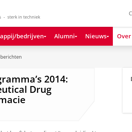
C
s - sterk in techniek
appij/bedrijven
Alumni
Nieuws
Over
berichten
gramma’s 2014:
utical Drug
rmacie