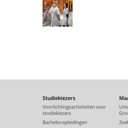
Studiekiezers
Maa
Voorlichtingsactiviteiten voor
Univ
studiekiezers
Gro
Bacheloropleidingen
Zoe