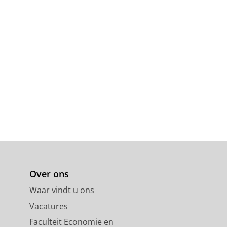
Over ons
Waar vindt u ons
Vacatures
Faculteit Economie en