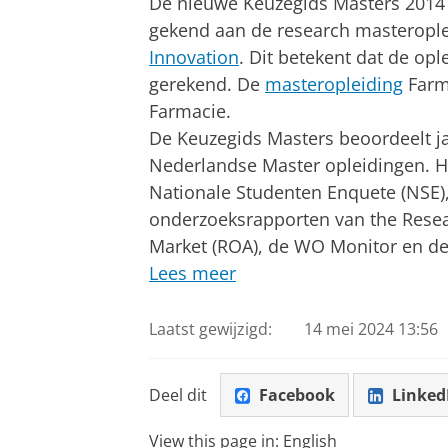
De nieuwe Keuzegids Masters 2014 he
gekend aan de research masteropl
Innovation
. Dit betekent dat de op
gerekend. De
masteropleiding
Farma
Farmacie.
De Keuzegids Masters beoordeelt jaa
Nederlandse Master opleidingen. H
Nationale Studenten Enquete (NSE)
onderzoeksrapporten van the Resea
Market (ROA), de WO Monitor en de
Lees meer
Laatst gewijzigd:
14 mei 2024 13:56
Deel dit
Facebook
Linked
View this page in:
English