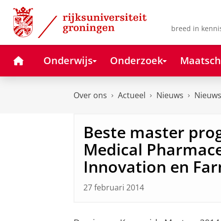
Skip
Skip
to
to
Content
Navigation
breed in kenni
Home
Onderwijs
Onderzoek
Maatsch
Over ons
Actueel
Nieuws
Nieuws
Beste master pro
Medical Pharmace
Innovation en Fa
27 februari 2014