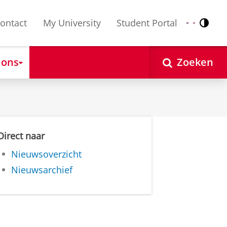
ontact
My University
Student Portal
Contr
Nederlands
English
 ons
Zoeken
Direct naar
Nieuwsoverzicht
Nieuwsarchief