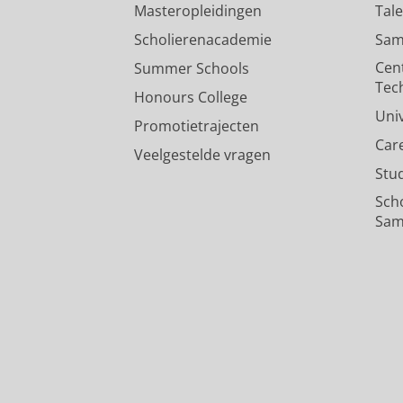
Masteropleidingen
Tal
Scholierenacademie
Sam
Cen
Summer Schools
Tec
Honours College
Uni
Promotietrajecten
Car
Veelgestelde vragen
Stu
Sch
Sam