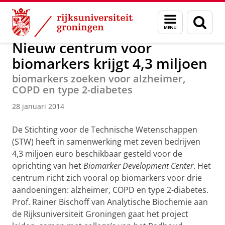
Skip
Skip
Over ons
Actueel
Nieuws
Nieuwsberichten
Menu
Zoek
to
to
en
Content
Navigation
zoeken
Nieuw centrum voor
biomarkers krijgt 4,3 miljoen
biomarkers zoeken voor alzheimer,
COPD en type 2-diabetes
28 januari 2014
De Stichting voor de Technische Wetenschappen
(STW) heeft in samenwerking met zeven bedrijven
4,3 miljoen euro beschikbaar gesteld voor de
oprichting van het
Biomarker Development Center
. Het
centrum richt zich vooral op biomarkers voor drie
aandoeningen: alzheimer, COPD en type 2-diabetes.
Prof. Rainer Bischoff van Analytische Biochemie aan
de Rijksuniversiteit Groningen gaat het project