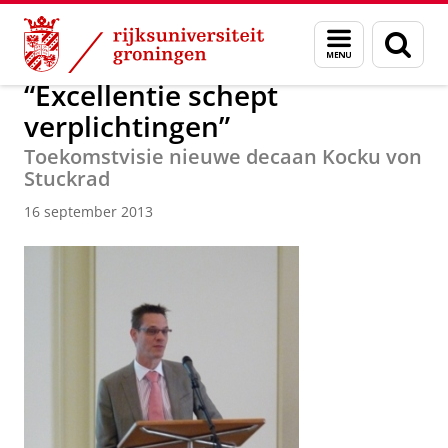
Skip
Skip
Over ons
Actueel
Nieuws
Nieuwsberichten
Menu
Zoek
to
to
en
Content
Navigation
zoeken
“Excellentie schept
verplichtingen”
Toekomstvisie nieuwe decaan Kocku von
Stuckrad
16 september 2013