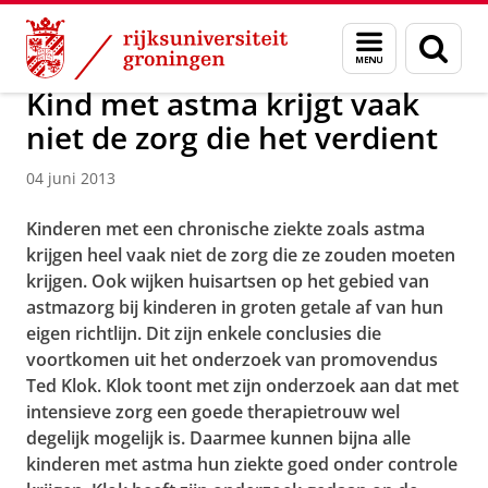
Skip
Skip
Over ons
Actueel
Nieuws
Nieuwsberichten
Menu
Zoek
to
to
en
Content
Navigation
zoeken
Kind met astma krijgt vaak
niet de zorg die het verdient
04 juni 2013
Kinderen met een chronische ziekte zoals astma
krijgen heel vaak niet de zorg die ze zouden moeten
krijgen. Ook wijken huisartsen op het gebied van
astmazorg bij kinderen in groten getale af van hun
eigen richtlijn. Dit zijn enkele conclusies die
voortkomen uit het onderzoek van promovendus
Ted Klok. Klok toont met zijn onderzoek aan dat met
intensieve zorg een goede therapietrouw wel
degelijk mogelijk is. Daarmee kunnen bijna alle
kinderen met astma hun ziekte goed onder controle