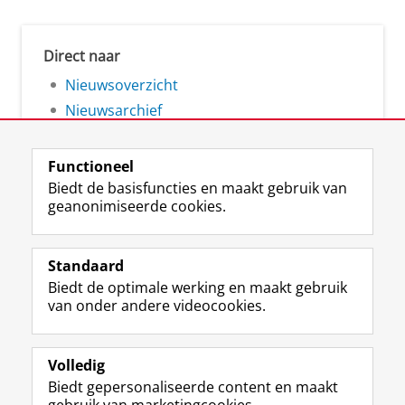
Direct naar
Nieuwsoverzicht
Nieuwsarchief
Functioneel
Biedt de basisfuncties en maakt gebruik van
geanonimiseerde cookies.
F
L
R
I
Y
Volg de RUG
a
i
S
n
o
Standaard
c
n
S
s
u
Biedt de optimale werking en maakt gebruik
e
k
-
t
T
Studiekiezers
van onder andere videocookies.
b
e
f
a
u
Maatschappij/bedrijven
o
d
e
g
b
o
I
e
r
e
Alumni
k
n
d
a
-
Volledig
p
-
R
m
k
Biedt gepersonaliseerde content en maakt
Over ons
a
p
i
-
a