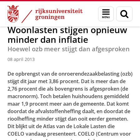
Skip
Skip
Over ons
Actueel
Nieuws
Nieuwsberichten
Menu
Zoek
to
to
en
Content
Navigation
zoeken
Woonlasten stijgen opnieuw
minder dan inflatie
Hoewel ozb meer stijgt dan afgesproken
08 april 2013
De opbrengst van de onroerendezaakbelasting (ozb)
stijgt dit jaar met 3,86 procent. Dat is meer dan de
2,76 procent die als bovengrens is afgesproken (de
macronorm). Toch betalen huishoudens gemiddeld
maar 1,9 procent meer aan de gemeente. Dat komt
doordat de afvalstoffenheffing daalt, en doordat de
rioolheffing minder stijgt dan ooit eerder gemeten.
Dit blijkt uit de Atlas van de Lokale Lasten die
COELO vandaag presenteert. COELO (Centrum voor