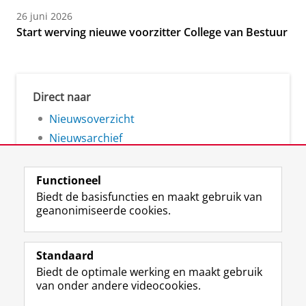
26 juni 2026
Start werving nieuwe voorzitter College van Bestuur
Direct naar
Nieuwsoverzicht
Nieuwsarchief
Functioneel
Biedt de basisfuncties en maakt gebruik van
geanonimiseerde cookies.
F
L
R
I
Y
Volg de RUG
a
i
S
n
o
Standaard
c
n
S
s
u
Biedt de optimale werking en maakt gebruik
e
k
-
t
T
Studiekiezers
van onder andere videocookies.
b
e
f
a
u
Maatschappij/bedrijven
o
d
e
g
b