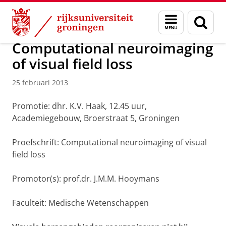
Skip
Skip
Over ons
Actueel
Nieuws
Nieuwsberichten
Menu
Zoek
to
to
en
Content
Navigation
zoeken
Computational neuroimaging
of visual field loss
25 februari 2013
Promotie: dhr. K.V. Haak, 12.45 uur,
Academiegebouw, Broerstraat 5, Groningen
Proefschrift: Computational neuroimaging of visual
field loss
Promotor(s): prof.dr. J.M.M. Hooymans
Faculteit: Medische Wetenschappen