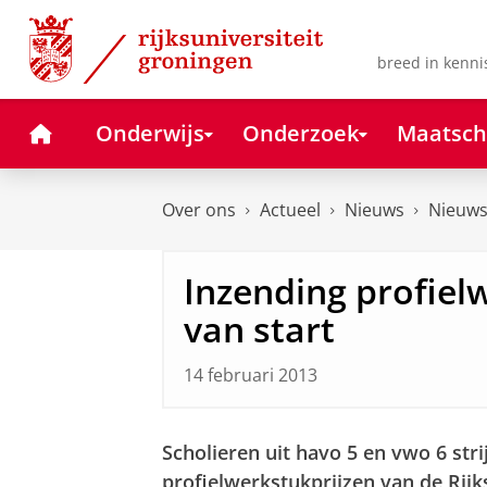
Skip
Skip
to
to
Content
Navigation
breed in kenni
Home
Onderwijs
Onderzoek
Maatsch
Over ons
Actueel
Nieuws
Nieuws
Inzending profie
van start
14 februari 2013
Scholieren uit havo 5 en vwo 6 st
profielwerkstukprijzen van de Rijk