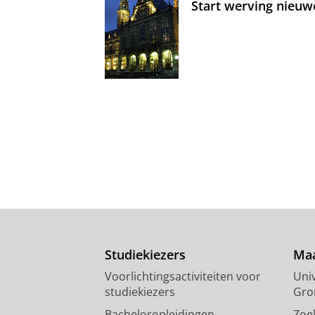
Start werving nieuw
Studiekiezers
Maa
Voorlichtingsactiviteiten voor
Univ
studiekiezers
Gro
Bacheloropleidingen
Zoe