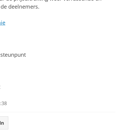
n de deelnemers.
ie
asteunpunt
t
:38
In