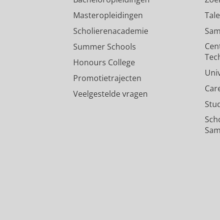
Masteropleidingen
Tal
Scholierenacademie
Sam
Cen
Summer Schools
Tec
Honours College
Uni
Promotietrajecten
Car
Veelgestelde vragen
Stu
Sch
Sam