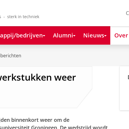
C
s - sterk in techniek
appij/bedrijven
Alumni
Nieuws
Over
berichten
lwerkstukken weer
rijden binnenkort weer om de
suniversiteit Groningen. De wedstrijd wordt