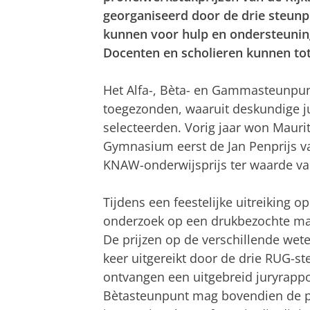
georganiseerd door de drie steun
kunnen voor hulp en ondersteuning
Docenten en scholieren kunnen to
Het Alfa-, Bèta- en Gammasteunpunt
toegezonden, waaruit deskundige ju
selecteerden. Vorig jaar won Mauri
Gymnasium eerst de Jan Penprijs va
KNAW-onderwijsprijs ter waarde van
Tijdens een feestelijke uitreiking o
onderzoek op een drukbezochte ma
De prijzen op de verschillende wet
keer uitgereikt door de drie RUG-s
ontvangen een uitgebreid juryrappo
Bètasteunpunt mag bovendien de 