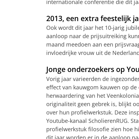
internationale conferentie die dit 
2013, een extra feestelijk j
Ook wordt dit jaar het 10-jarig jub
aanloop naar de prijsuitreiking ku
maand meedoen aan een prijsvraag
invloedrijke vrouw uit de Nederlan
Jonge onderzoekers op Yo
Vorig jaar varieerden de ingezond
effect van kauwgom kauwen op de c
herwaardering van het Veenkolonial
originaliteit geen gebrek is, blijkt
over hun profielwerkstuk. Deze insp
Youtube-kanaal ScholierenRUG. Stan
profielwerkstuk filosofie zien hoe
dit jaar worden er in de aanloop na