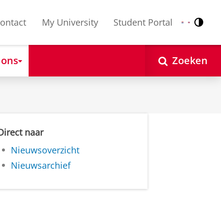
ontact
My University
Student Portal
Contr
Nederlands
English
 ons
Zoeken
Direct naar
Nieuwsoverzicht
Nieuwsarchief