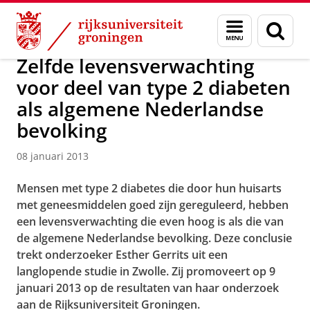
Skip
Skip
Over ons
Actueel
Nieuws
Nieuwsberichten
Menu
Zoek
to
to
en
Content
Navigation
zoeken
Zelfde levensverwachting
voor deel van type 2 diabeten
als algemene Nederlandse
bevolking
08 januari 2013
Mensen met type 2 diabetes die door hun huisarts
met geneesmiddelen goed zijn gereguleerd, hebben
een levensverwachting die even hoog is als die van
de algemene Nederlandse bevolking. Deze conclusie
trekt onderzoeker Esther Gerrits uit een
langlopende studie in Zwolle. Zij promoveert op 9
januari 2013 op de resultaten van haar onderzoek
aan de Rijksuniversiteit Groningen.