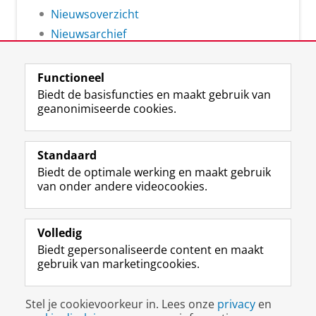
Nieuwsoverzicht
Nieuwsarchief
Functioneel
Biedt de basisfuncties en maakt gebruik van
geanonimiseerde cookies.
F
L
R
I
Y
Volg de RUG
a
i
S
n
o
Standaard
c
n
S
s
u
Biedt de optimale werking en maakt gebruik
e
k
-
t
T
Studiekiezers
van onder andere videocookies.
b
e
f
a
u
Maatschappij/bedrijven
o
d
e
g
b
o
I
e
r
e
Alumni
k
n
d
a
-
Volledig
p
-
R
m
k
Biedt gepersonaliseerde content en maakt
Over ons
a
p
i
-
a
gebruik van marketingcookies.
g
a
j
a
n
i
g
k
c
a
Disclaimer & Copyright
Privacy
Cookies
n
i
s
c
a
Stel je cookievoorkeur in. Lees onze
privacy
en
Inloggen