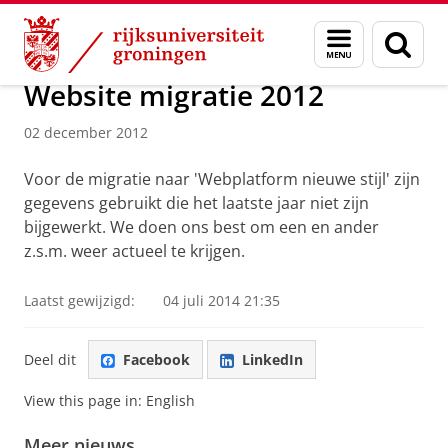
Skip
Skip
Over ons
Actueel
Nieuws
Nieuwsberichten
Menu
Zoek
to
to
en
Content
Navigation
zoeken
Website migratie 2012
02 december 2012
Voor de migratie naar 'Webplatform nieuwe stijl' zijn
gegevens gebruikt die het laatste jaar niet zijn
bijgewerkt. We doen ons best om een en ander
z.s.m. weer actueel te krijgen.
Laatst gewijzigd:
04 juli 2014 21:35
Deel dit
Facebook
LinkedIn
View this page in:
English
Meer nieuws