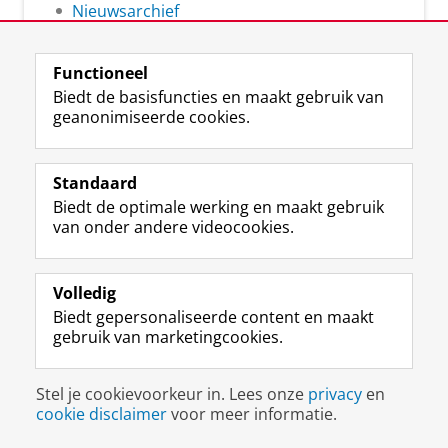
Nieuwsarchief
Functioneel
Biedt de basisfuncties en maakt gebruik van
geanonimiseerde cookies.
F
L
R
I
Y
Volg de RUG
a
i
S
n
o
Standaard
c
n
S
s
u
Biedt de optimale werking en maakt gebruik
e
k
-
t
T
Studiekiezers
van onder andere videocookies.
b
e
f
a
u
Maatschappij/bedrijven
o
d
e
g
b
o
I
e
r
e
Alumni
k
n
d
a
-
Volledig
p
-
R
m
k
Biedt gepersonaliseerde content en maakt
Over ons
a
p
i
-
a
gebruik van marketingcookies.
g
a
j
a
n
i
g
k
c
a
Disclaimer & Copyright
Privacy
Cookies
n
i
s
c
a
Stel je cookievoorkeur in. Lees onze
privacy
en
Inloggen
a
n
u
o
l
cookie disclaimer
voor meer informatie.
R
a
n
u
R