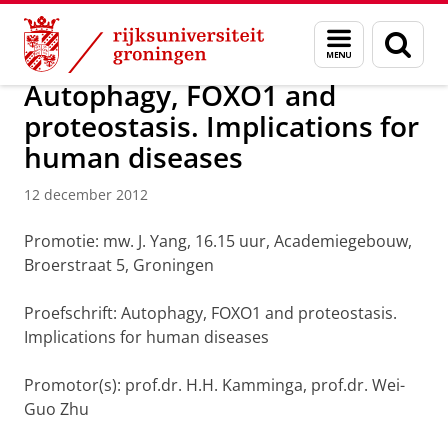
Skip
Skip
Over ons
Actueel
Nieuws
Nieuwsberichten
Menu
Zoek
to
to
en
Content
Navigation
zoeken
Autophagy, FOXO1 and
proteostasis. Implications for
human diseases
12 december 2012
Promotie: mw. J. Yang, 16.15 uur, Academiegebouw,
Broerstraat 5, Groningen
Proefschrift: Autophagy, FOXO1 and proteostasis.
Implications for human diseases
Promotor(s): prof.dr. H.H. Kamminga, prof.dr. Wei-
Guo Zhu