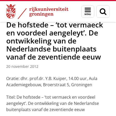
Skip
Skip
Over ons
Actueel
Nieuws
Nieuwsberichten
Menu
Zoek
to
to
en
Content
Navigation
zoeken
De hofstede – ‘tot vermaeck
en voordeel aengeleyt’. De
ontwikkeling van de
Nederlandse buitenplaats
vanaf de zeventiende eeuw
20 november 2012
Oratie: dhr. prof.dr. Y.B. Kuiper, 14.00 uur, Aula
Academiegebouw, Broerstraat 5, Groningen
Titel: De hofstede – ‘tot vermaeck en voordeel
aengeleyt’. De ontwikkeling van de Nederlandse
buitenplaats vanaf de zeventiende eeuw