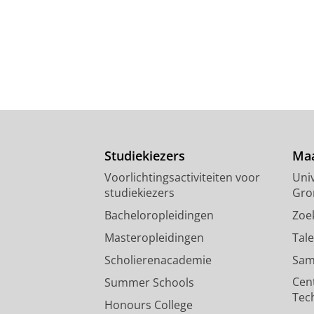
Studiekiezers
Maa
Voorlichtingsactiviteiten voor
Univ
studiekiezers
Gro
Bacheloropleidingen
Zoe
Masteropleidingen
Tal
Scholierenacademie
Sam
Cen
Summer Schools
Tec
Honours College