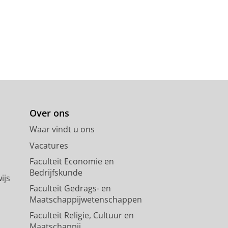
Over ons
Waar vindt u ons
Vacatures
Faculteit Economie en
Bedrijfskunde
ijs
Faculteit Gedrags- en
Maatschappijwetenschappen
Faculteit Religie, Cultuur en
Maatschappij