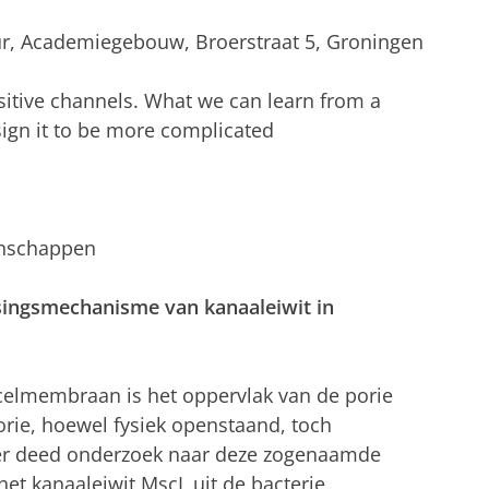
 uur, Academiegebouw, Broerstraat 5, Groningen
sitive channels. What we can learn from a
gn it to be more complicated
enschappen
singsmechanisme van kanaaleiwit in
celmembraan is het oppervlak van de porie
rie, hoewel fysiek openstaand, toch
kner deed onderzoek naar deze zogenaamde
et kanaaleiwit MscL uit de bacterie