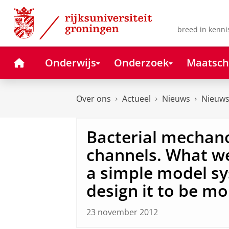
Skip
Skip
to
to
Content
Navigation
breed in kenni
Home
Onderwijs
Onderzoek
Maatsch
Over ons
Actueel
Nieuws
Nieuws
Bacterial mechano
channels. What we
a simple model s
design it to be m
23 november 2012