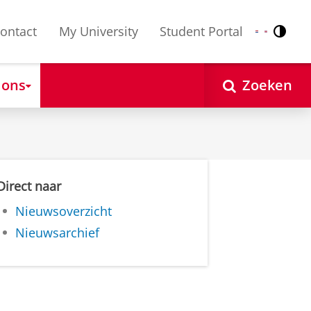
ontact
My University
Student Portal
Contr
Nederlands
English
 ons
Zoeken
Direct naar
Nieuwsoverzicht
Nieuwsarchief