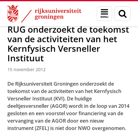
Skip
Skip
Over ons
Actueel
Nieuws
Nieuwsberichten
Menu
Zoek
to
to
en
Content
Navigation
zoeken
RUG onderzoekt de toekomst
van de activiteiten van het
Kernfysisch Versneller
Instituut
15 november 2012
De Rijksuniversiteit Groningen onderzoekt de
toekomst van de activiteiten van het Kernfysisch
Versneller Instituut (KVI). De huidige
deeltjesversneller (AGOR) wordt in de loop van 2014
gesloten en een voorstel voor financiering van de
vervanging van de AGOR door een nieuw
instrument (ZFEL) is niet door NWO overgenomen.