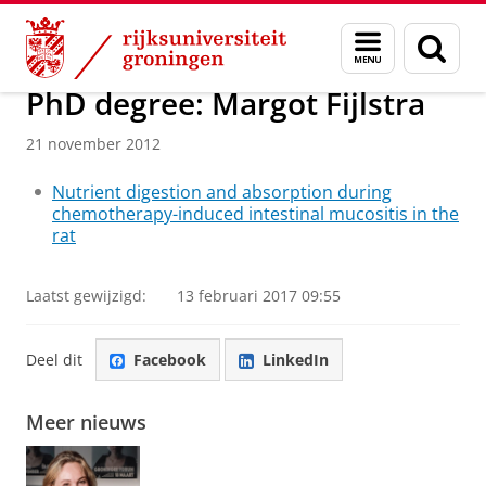
Skip
Skip
Over ons
Actueel
Nieuws
Nieuwsberichten
Menu
Zoek
to
to
en
Content
Navigation
zoeken
PhD degree: Margot Fijlstra
21 november 2012
Nutrient digestion and absorption during
chemotherapy-induced intestinal mucositis in the
rat
Laatst gewijzigd:
13 februari 2017 09:55
Deel dit
Facebook
LinkedIn
Meer nieuws