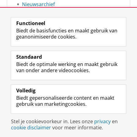
Nieuwsarchief
Functioneel
Biedt de basisfuncties en maakt gebruik van
geanonimiseerde cookies.
F
L
R
I
Y
Volg de RUG
a
i
S
n
o
Standaard
c
n
S
s
u
Biedt de optimale werking en maakt gebruik
e
k
-
t
T
Studiekiezers
van onder andere videocookies.
b
e
f
a
u
Maatschappij/bedrijven
o
d
e
g
b
o
I
e
r
e
Alumni
k
n
d
a
-
Volledig
p
-
R
m
k
Biedt gepersonaliseerde content en maakt
Over ons
a
p
i
-
a
gebruik van marketingcookies.
g
a
j
a
n
i
g
k
c
a
Disclaimer & Copyright
Privacy
Cookies
n
i
s
c
a
Stel je cookievoorkeur in. Lees onze
privacy
en
Inloggen
a
n
u
o
l
cookie disclaimer
voor meer informatie.
R
a
n
u
R