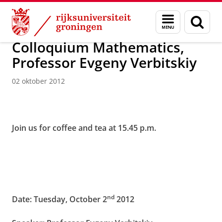
Skip
Skip
Over ons
Actueel
Nieuws
Nieuwsberichten
Menu
Zoek
to
to
en
Content
Navigation
zoeken
Colloquium Mathematics,
Professor Evgeny Verbitskiy
02 oktober 2012
Join us for coffee and tea at 15.45 p.m.
nd
Date: Tuesday, October 2
2012