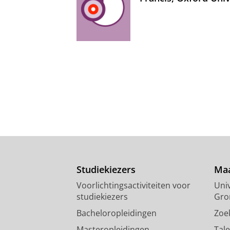
Studiekiezers
Maa
Voorlichtingsactiviteiten voor
Univ
studiekiezers
Gro
Bacheloropleidingen
Zoe
Masteropleidingen
Tal