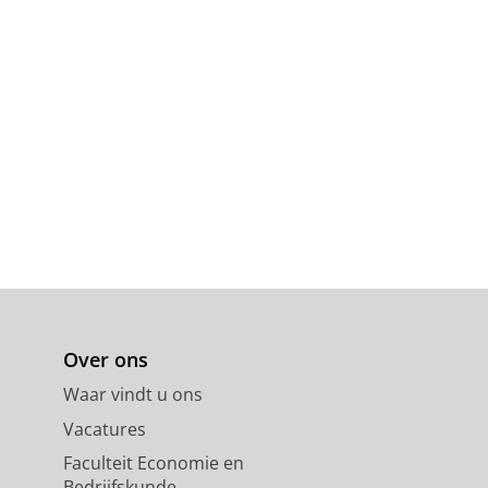
Over ons
Waar vindt u ons
Vacatures
Faculteit Economie en
Bedrijfskunde