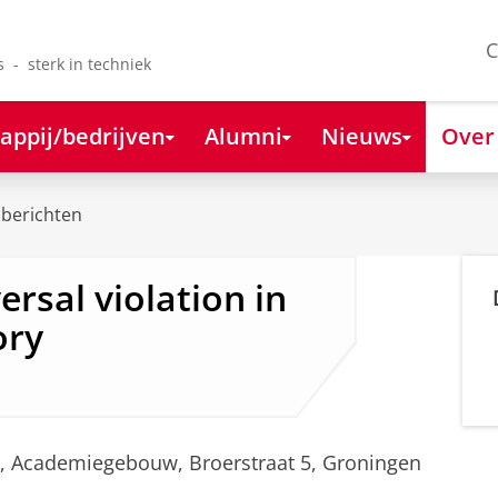
C
s - sterk in techniek
appij/bedrijven
Alumni
Nieuws
Over
berichten
rsal violation in
ory
uur, Academiegebouw, Broerstraat 5, Groningen