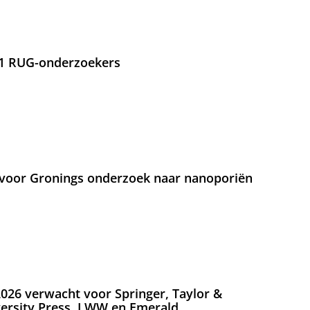
21 RUG-onderzoekers
voor Gronings onderzoek naar nanoporiën
026 verwacht voor Springer, Taylor &
versity Press, LWW en Emerald