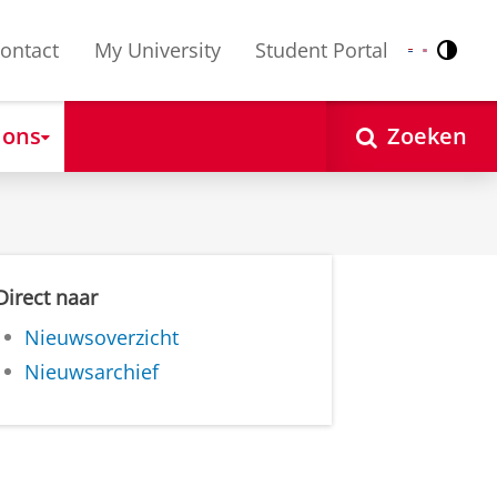
ontact
My University
Student Portal
Contr
Nederlands
English
 ons
Zoeken
Direct naar
Nieuwsoverzicht
Nieuwsarchief