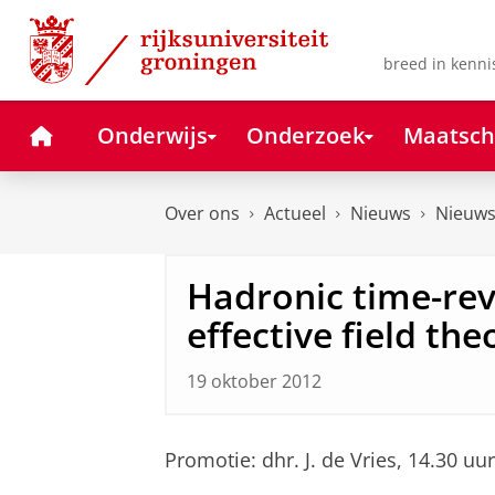
Skip
Skip
to
to
Content
Navigation
breed in kenni
Home
Onderwijs
Onderzoek
Maatsch
Over ons
Actueel
Nieuws
Nieuws
Hadronic time-reve
effective field the
19 oktober 2012
Promotie: dhr. J. de Vries, 14.30 