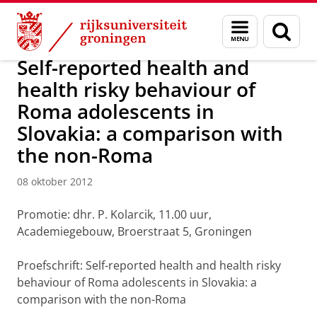
Skip
Skip
Over ons
Actueel
Nieuws
Nieuwsberichten
Menu
Zoek
to
to
en
Content
Navigation
zoeken
Self-reported health and
health risky behaviour of
Roma adolescents in
Slovakia: a comparison with
the non-Roma
08 oktober 2012
Promotie: dhr. P. Kolarcik, 11.00 uur,
Academiegebouw, Broerstraat 5, Groningen
Proefschrift: Self-reported health and health risky
behaviour of Roma adolescents in Slovakia: a
comparison with the non-Roma