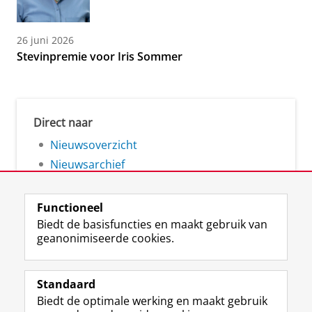
26 juni 2026
Stevinpremie voor Iris Sommer
Direct naar
Nieuwsoverzicht
Nieuwsarchief
Functioneel
Biedt de basisfuncties en maakt gebruik van
geanonimiseerde cookies.
F
L
R
I
Y
Volg de RUG
a
i
S
n
o
Standaard
c
n
S
s
u
Biedt de optimale werking en maakt gebruik
e
k
-
t
T
Studiekiezers