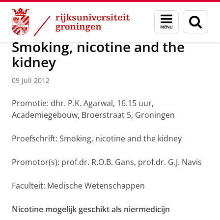
Skip
Skip
Over ons
Actueel
Nieuws
Nieuwsberichten
Menu
Zoek
to
to
en
Content
Navigation
zoeken
Smoking, nicotine and the
kidney
09 juli 2012
Promotie: dhr. P.K. Agarwal, 16.15 uur,
Academiegebouw, Broerstraat 5, Groningen
Proefschrift: Smoking, nicotine and the kidney
Promotor(s): prof.dr. R.O.B. Gans, prof.dr. G.J. Navis
Faculteit: Medische Wetenschappen
Nicotine mogelijk geschikt als niermedicijn