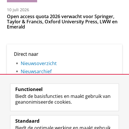
10 juli 2026
Open access quota 2026 verwacht voor Springer,
Taylor & Francis, Oxford University Press, LWW en
Emerald
Direct naar
Nieuwsoverzicht
Nieuwsarchief
Functioneel
Biedt de basisfuncties en maakt gebruik van
geanonimiseerde cookies.
F
L
R
I
Y
Volg de RUG
a
i
S
n
o
Standaard
c
n
S
s
u
Biedt de optimale werking en maakt gebruik