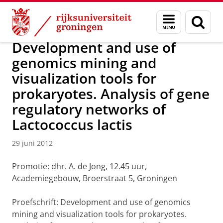
Skip
Skip
Over ons
Actueel
Nieuws
Nieuwsberichten
Menu
Zoek
to
to
en
Content
Navigation
zoeken
Development and use of
genomics mining and
visualization tools for
prokaryotes. Analysis of gene
regulatory networks of
Lactococcus lactis
29 juni 2012
Promotie: dhr. A. de Jong, 12.45 uur,
Academiegebouw, Broerstraat 5, Groningen
Proefschrift: Development and use of genomics
mining and visualization tools for prokaryotes.